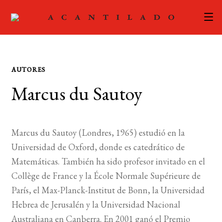
CATÁLOGO
AUTORES
AUTORES
Expand
Marcus du Sautoy
el
ACTUALIDAD
Expand
menú
el
hijo
PODCAST
menú
Marcus du Sautoy (Londres, 1965) estudió en la
hijo
LA EDITORIAL
Universidad de Oxford, donde es catedrático de
Expand
Matemáticas. También ha sido profesor invitado en el
el
FOREIGN RIGHTS
Collège de France y la École Normale Supérieure de
menú
París, el Max-Planck-Institut de Bonn, la Universidad
hijo
CONTACTO
Hebrea de Jerusalén y la Universidad Nacional
Australiana en Canberra. En 2001 ganó el Premio
MI CUENTA