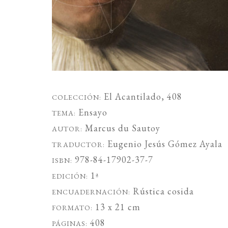
El Acantilado
, 408
COLECCIÓN:
Ensayo
TEMA:
Marcus du Sautoy
AUTOR:
Eugenio Jesús Gómez Ayala
TRADUCTOR:
978-84-17902-37-7
ISBN:
1ª
EDICIÓN:
Rústica cosida
ENCUADERNACIÓN:
13 x 21 cm
FORMATO:
408
PÁGINAS: