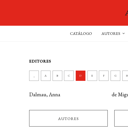
CATÁLOGO
AUTORES
EDITORES
_
A
B
C
D
E
F
G
Dalmau, Anna
de Migu
AUTORES