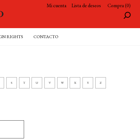
Mi cuenta
Lista de deseos
Compra (0)
GN RIGHTS
CONTACTO
S
T
U
V
W
X
Y
Z