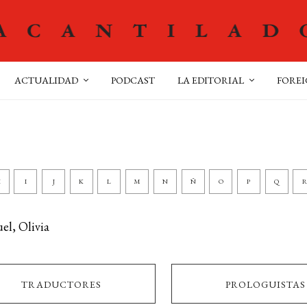
ACTUALIDAD
PODCAST
LA EDITORIAL
FOREI
H
I
J
K
L
M
N
Ñ
O
P
Q
R
el, Olivia
TRADUCTORES
PROLOGUISTAS