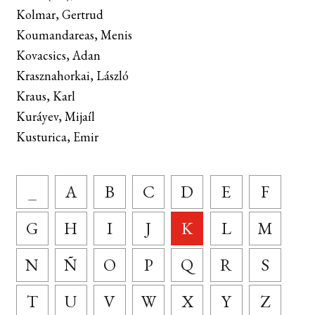
Kolmar, Gertrud
Koumandareas, Menis
Kovacsics, Adan
Krasznahorkai, László
Kraus, Karl
Kuráyev, Mijaíl
Kusturica, Emir
_
A
B
C
D
E
F
G
H
I
J
K
L
M
N
Ñ
O
P
Q
R
S
T
U
V
W
X
Y
Z