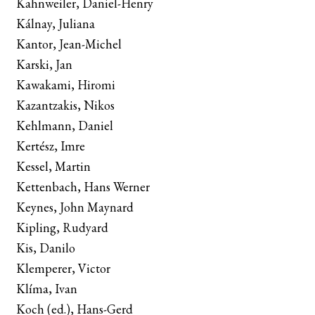
Kahnweiler, Daniel-Henry
menú
Kálnay, Juliana
hijo
LA EDITORIAL
Expand
Kantor, Jean-Michel
el
Karski, Jan
FOREIGN RIGHTS
menú
Kawakami, Hiromi
hijo
CONTACTO
Kazantzakis, Nikos
Kehlmann, Daniel
MI CUENTA
Kertész, Imre
Kessel, Martin
BUSCAR
Kettenbach, Hans Werner
Keynes, John Maynard
LISTA DE LIBROS
Kipling, Rudyard
Kis, Danilo
Klemperer, Victor
Klíma, Ivan
Koch (ed.), Hans-Gerd