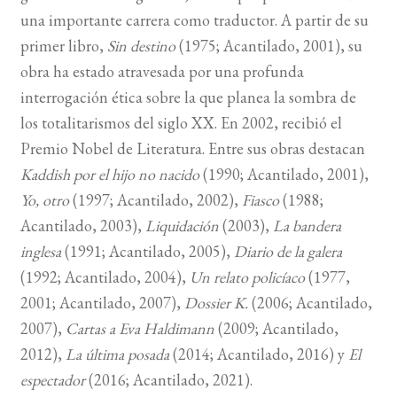
una importante carrera como traductor. A partir de su
BUSCAR
primer libro,
Sin destino
(1975; Acantilado, 2001), su
obra ha estado atravesada por una profunda
LISTA DE LIBROS
interrogación ética sobre la que planea la sombra de
los totalitarismos del siglo XX. En 2002, recibió el
Premio Nobel de Literatura. Entre sus obras destacan
Kaddish por el hijo no nacido
(1990; Acantilado, 2001),
Yo, otro
(1997; Acantilado, 2002),
Fiasco
(1988;
Acantilado, 2003),
Liquidación
(2003),
La bandera
inglesa
(1991; Acantilado, 2005),
Diario de la galera
(1992; Acantilado, 2004),
Un relato policíaco
(1977,
2001; Acantilado, 2007),
Dossier K.
(2006; Acantilado,
2007),
Cartas a Eva Haldimann
(2009; Acantilado,
2012),
La última posada
(2014; Acantilado, 2016) y
El
espectador
(2016; Acantilado, 2021).