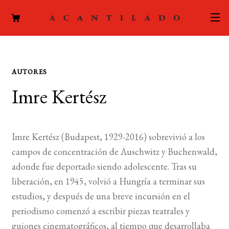
CATÁLOGO
AUTORES
AUTORES
Expand
Imre Kertész
el
ACTUALIDAD
Expand
menú
el
hijo
PODCAST
menú
Imre Kertész (Budapest, 1929-2016) sobrevivió a los
hijo
LA EDITORIAL
campos de concentración de Auschwitz y Buchenwald,
Expand
adonde fue deportado siendo adolescente. Tras su
el
FOREIGN RIGHTS
liberación, en 1945, volvió a Hungría a terminar sus
menú
estudios, y después de una breve incursión en el
hijo
CONTACTO
periodismo comenzó a escribir piezas teatrales y
guiones cinematográficos, al tiempo que desarrollaba
MI CUENTA