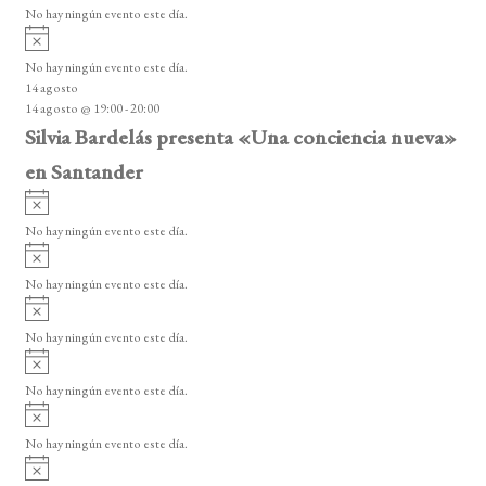
v
o
No hay ningún evento este día.
i
A
s
v
o
No hay ningún evento este día.
i
14 agosto
s
14 agosto @ 19:00
-
20:00
o
Silvia Bardelás presenta «Una conciencia nueva»
en Santander
A
v
No hay ningún evento este día.
i
A
s
v
o
No hay ningún evento este día.
i
A
s
v
o
No hay ningún evento este día.
i
A
s
v
o
No hay ningún evento este día.
i
A
s
v
o
No hay ningún evento este día.
i
A
s
v