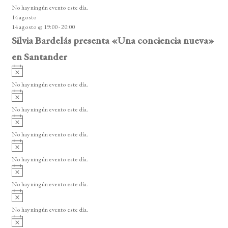
v
o
No hay ningún evento este día.
i
14 agosto
s
14 agosto @ 19:00
-
20:00
o
Silvia Bardelás presenta «Una conciencia nueva»
en Santander
A
v
No hay ningún evento este día.
i
A
s
v
o
No hay ningún evento este día.
i
A
s
v
o
No hay ningún evento este día.
i
A
s
v
o
No hay ningún evento este día.
i
A
s
v
o
No hay ningún evento este día.
i
A
s
v
o
No hay ningún evento este día.
i
A
s