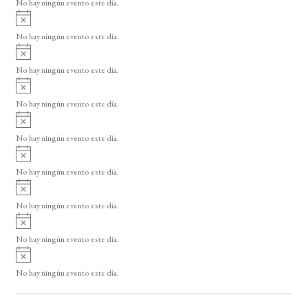
No hay ningún evento este día.
i
A
s
v
o
No hay ningún evento este día.
i
A
s
v
o
No hay ningún evento este día.
i
A
s
v
o
No hay ningún evento este día.
i
A
s
v
o
No hay ningún evento este día.
i
A
s
v
o
No hay ningún evento este día.
i
A
s
v
o
No hay ningún evento este día.
i
A
s
v
o
No hay ningún evento este día.
i
A
s
v
o
No hay ningún evento este día.
i
s
o