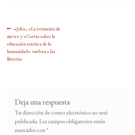
BUSCAR
Navegación
Anterior:
«Job», «La tormenta de
LISTA DE LIBROS
nieve» y «Cartas sobre la
de
educación estética de la
entradas
humanidad» vuelven a las
librerías
Deja una respuesta
Tu dirección de correo electrónico no será
publicada.
Los campos obligatorios están
marcados con
*