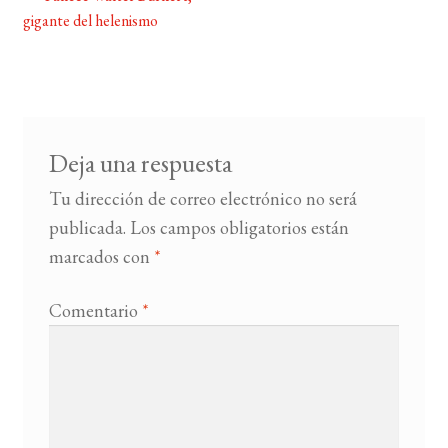
Navegación
gigante del helenismo
de
BUSCAR
entradas
LISTA DE LIBROS
Deja una respuesta
Tu dirección de correo electrónico no será
publicada.
Los campos obligatorios están
marcados con
*
Comentario
*