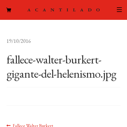
CATÁLOGO
19/10/2016
AUTORES
Expand
el
fallece-walter-burkert-
ACTUALIDAD
Expand
menú
el
hijo
gigante-del-helenismo.jpg
PODCAST
menú
hijo
LA EDITORIAL
Expand
el
FOREIGN RIGHTS
menú
hijo
CONTACTO
Anterior:
Fallece Walter Burkert,
MI CUENTA