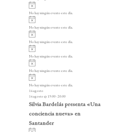
i
A
s
v
o
No hay ningún evento este día.
i
A
s
v
o
No hay ningún evento este día.
i
A
s
v
o
No hay ningún evento este día.
i
A
s
v
o
No hay ningún evento este día.
i
A
s
v
o
No hay ningún evento este día.
i
A
s
v
o
No hay ningún evento este día.
i
14 agosto
s
14 agosto @ 19:00
-
20:00
o
Silvia Bardelás presenta «Una
conciencia nueva» en
Santander
A