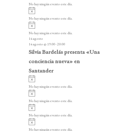
v
v
o
No hay ningún evento este día.
i
e
A
s
v
n
o
No hay ningún evento este día.
i
A
t
s
v
o
No hay ningún evento este día.
o
i
14 agosto
s
s
14 agosto @ 19:00
-
20:00
o
Silvia Bardelás presenta «Una
conciencia nueva» en
Santander
A
v
No hay ningún evento este día.
i
A
s
v
o
No hay ningún evento este día.
i
A
s
v
o
No hay ningún evento este día.
i
A
s
v
o
No hay ningún evento este día.