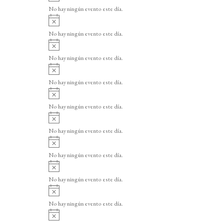
v
o
No hay ningún evento este día.
i
A
s
v
o
No hay ningún evento este día.
i
A
s
v
o
No hay ningún evento este día.
i
A
s
v
o
No hay ningún evento este día.
i
A
s
v
o
No hay ningún evento este día.
i
A
s
v
o
No hay ningún evento este día.
i
A
s
v
o
No hay ningún evento este día.
i
A
s
v
o
No hay ningún evento este día.
i
A
s
v
o
No hay ningún evento este día.
i
A
s