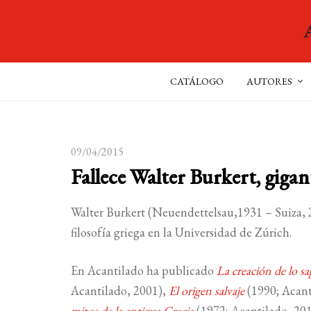
CATÁLOGO
AUTORES
09/04/2015
Fallece Walter Burkert, gigan
Walter Burkert (Neuendettelsau,1931 – Suiza, 201
filosofía griega en la Universidad de Zúrich.
En Acantilado ha publicado
La creación de lo s
Acantilado, 2001),
El origen salvaje
(1990; Acant
mitos de la antigua Grecia
(1972; Acantilado, 201