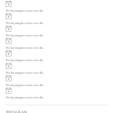
A
s
v
o
No hay ningún evento este día.
i
A
s
v
o
No hay ningún evento este día.
i
A
s
v
o
No hay ningún evento este día.
i
A
s
v
o
No hay ningún evento este día.
i
A
s
v
o
No hay ningún evento este día.
i
A
s
v
o
No hay ningún evento este día.
i
A
s
v
o
No hay ningún evento este día.
i
A
s
v
o
No hay ningún evento este día.
i
s
o
INSTAGRAM