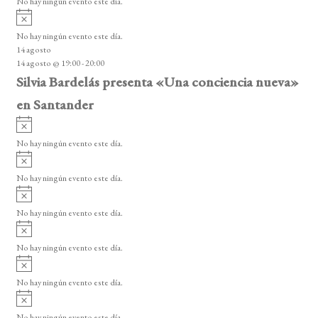
No hay ningún evento este día.
i
A
s
v
o
No hay ningún evento este día.
i
14 agosto
s
14 agosto @ 19:00
-
20:00
o
Silvia Bardelás presenta «Una conciencia nueva»
en Santander
A
v
No hay ningún evento este día.
i
A
s
v
o
No hay ningún evento este día.
i
A
s
v
o
No hay ningún evento este día.
i
A
s
v
o
No hay ningún evento este día.
i
A
s
v
o
No hay ningún evento este día.
i
A
s
v
o
No hay ningún evento este día.