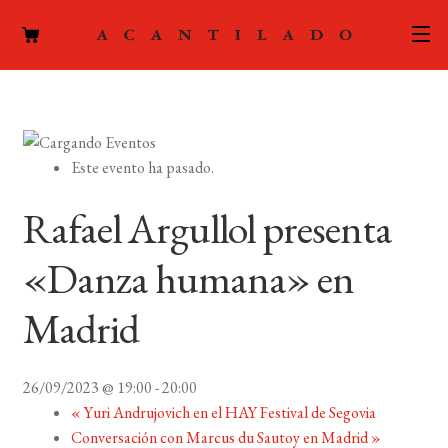
CATÁLOGO
AUTORES
Expand
Este evento ha pasado.
el
ACTUALIDAD
Expand
menú
Rafael Argullol presenta
el
hijo
PODCAST
menú
«Danza humana» en
hijo
LA EDITORIAL
Expand
Madrid
el
FOREIGN RIGHTS
menú
hijo
26/09/2023 @ 19:00
-
20:00
CONTACTO
«
Yuri Andrujovich en el HAY Festival de Segovia
Conversación con Marcus du Sautoy en Madrid
»
MI CUENTA