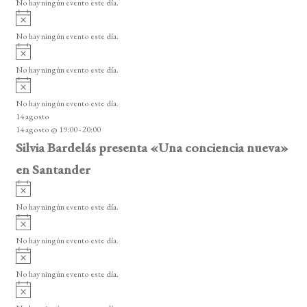
No hay ningún evento este día.
i
A
s
v
o
No hay ningún evento este día.
i
A
s
v
o
No hay ningún evento este día.
i
A
s
v
o
No hay ningún evento este día.
i
14 agosto
s
14 agosto @ 19:00
-
20:00
o
Silvia Bardelás presenta «Una conciencia nueva»
en Santander
A
v
No hay ningún evento este día.
i
A
s
v
o
No hay ningún evento este día.
i
A
s
v
o
No hay ningún evento este día.
i
A
s
v
o