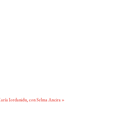
aría Iordanidu, con Selma Ancira
»