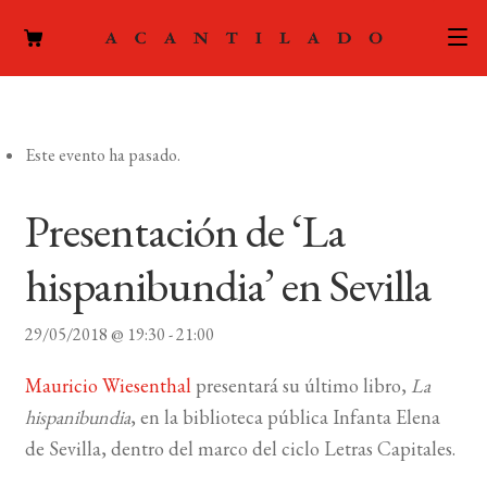
CATÁLOGO
Este evento ha pasado.
AUTORES
Expand
el
ACTUALIDAD
Presentación de ‘La
Expand
menú
el
hijo
PODCAST
hispanibundia’ en Sevilla
menú
hijo
LA EDITORIAL
Expand
29/05/2018 @ 19:30
-
21:00
el
FOREIGN RIGHTS
Mauricio Wiesenthal
presentará su último libro,
La
menú
hispanibundia
, en la biblioteca pública Infanta Elena
hijo
CONTACTO
de Sevilla, dentro del marco del ciclo Letras Capitales.
MI CUENTA