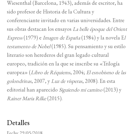
Wiesenthal (Barcelona, 1943), además de escritor, ha
sido profesor de Historia de la Cultura y
BUSCAR
conferenciante invitado en varias universidades. Entre
sus obras destacan los ensayos
La belle époque del Orient
LISTA DE LIBROS
Express
(1979) e
Imagen de España
(1984) y la novela E
l
testamento de Nobel
(1985). Su pensamiento y su estilo
literario son herederos del gran legado cultural
europeo, tradición en la que se inscribe su «Trilogía
europea» (
Libro de Réquiems
, 2004;
El esnobismo de las
golondrinas
, 2007, y
Luz de vísperas
, 2008). En esta
editorial han aparecido
Siguiendo mi camino
(2013) y
Rainer Maria Rilke
(2015).
Detalles
Fecha:
29/05/2018