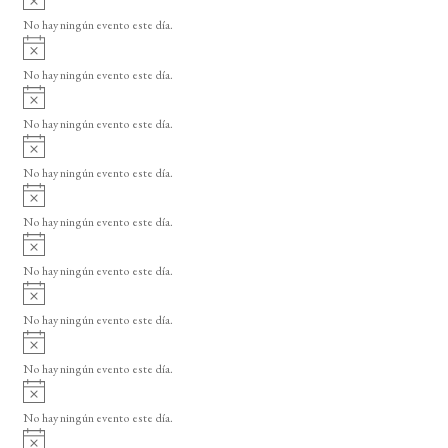
s
v
o
No hay ningún evento este día.
i
A
s
v
o
No hay ningún evento este día.
i
A
s
v
o
No hay ningún evento este día.
i
A
s
v
o
No hay ningún evento este día.
i
A
s
v
o
No hay ningún evento este día.
i
A
s
v
o
No hay ningún evento este día.
i
A
s
v
o
No hay ningún evento este día.
i
A
s
v
o
No hay ningún evento este día.
i
A
s
v
o
No hay ningún evento este día.
i
A
s