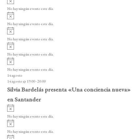
v
No hay ningún evento este día.
i
A
s
v
o
No hay ningún evento este día.
i
A
s
v
o
No hay ningún evento este día.
i
A
s
v
o
No hay ningún evento este día.
i
A
s
v
o
No hay ningún evento este día.
i
14 agosto
s
14 agosto @ 19:00
-
20:00
o
Silvia Bardelás presenta «Una conciencia nueva»
en Santander
A
v
No hay ningún evento este día.
i
A
s
v
o
No hay ningún evento este día.
i
A