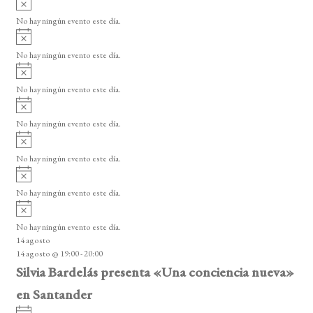
e
s
v
n
o
No hay ningún evento este día.
i
A
t
s
v
o
No hay ningún evento este día.
o
i
A
s
s
v
o
No hay ningún evento este día.
i
A
s
v
o
No hay ningún evento este día.
i
A
s
v
o
No hay ningún evento este día.
i
A
s
v
o
No hay ningún evento este día.
i
A
s
v
o
No hay ningún evento este día.
i
14 agosto
s
14 agosto @ 19:00
-
20:00
o
Silvia Bardelás presenta «Una conciencia nueva»
en Santander
A