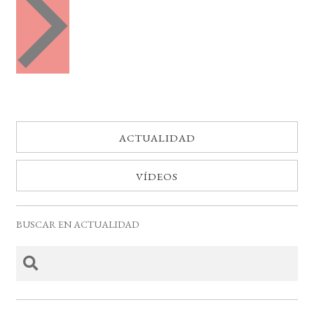
e
t
n
o
t
o
s
s
ACTUALIDAD
VÍDEOS
BUSCAR EN ACTUALIDAD