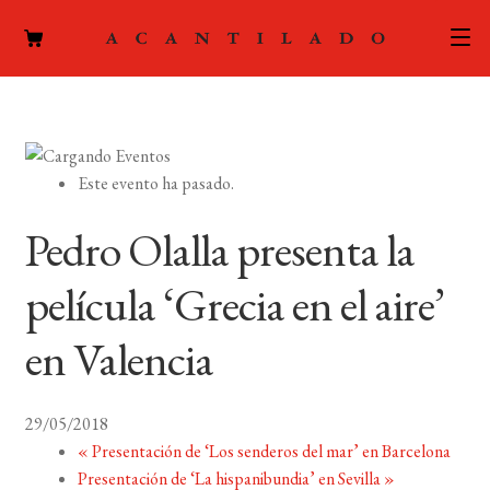
CATÁLOGO
AUTORES
Expand
Este evento ha pasado.
el
ACTUALIDAD
Expand
menú
Pedro Olalla presenta la
el
hijo
PODCAST
menú
película ‘Grecia en el aire’
hijo
LA EDITORIAL
Expand
en Valencia
el
FOREIGN RIGHTS
menú
hijo
29/05/2018
CONTACTO
«
Presentación de ‘Los senderos del mar’ en Barcelona
Presentación de ‘La hispanibundia’ en Sevilla
»
MI CUENTA