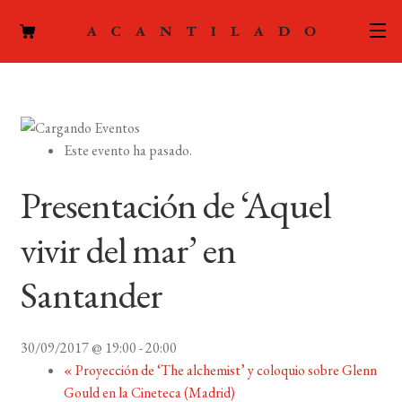
CATÁLOGO
AUTORES
Expand
Este evento ha pasado.
el
ACTUALIDAD
Expand
menú
Presentación de ‘Aquel
el
hijo
PODCAST
menú
vivir del mar’ en
hijo
LA EDITORIAL
Expand
Santander
el
FOREIGN RIGHTS
menú
hijo
30/09/2017 @ 19:00
-
20:00
CONTACTO
«
Proyección de ‘The alchemist’ y coloquio sobre Glenn
Gould en la Cineteca (Madrid)
MI CUENTA