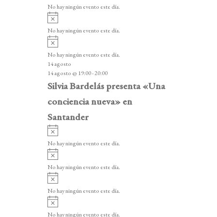
v
v
o
No hay ningún evento este día.
i
e
A
s
v
n
o
No hay ningún evento este día.
i
A
t
s
v
o
No hay ningún evento este día.
o
i
14 agosto
s
s
14 agosto @ 19:00
-
20:00
o
Silvia Bardelás presenta «Una
conciencia nueva» en
Santander
A
v
No hay ningún evento este día.
i
A
s
v
o
No hay ningún evento este día.
i
A
s
v
o
No hay ningún evento este día.
i
A
s
v
o
No hay ningún evento este día.