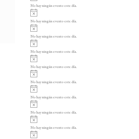
v
o
No hay ningún evento este día.
i
A
s
v
o
No hay ningún evento este día.
i
A
s
v
o
No hay ningún evento este día.
i
A
s
v
o
No hay ningún evento este día.
i
A
s
v
o
No hay ningún evento este día.
i
A
s
v
o
No hay ningún evento este día.
i
A
s
v
o
No hay ningún evento este día.
i
A
s
v
o
No hay ningún evento este día.
i
A
s
v
o
No hay ningún evento este día.
i
A
s