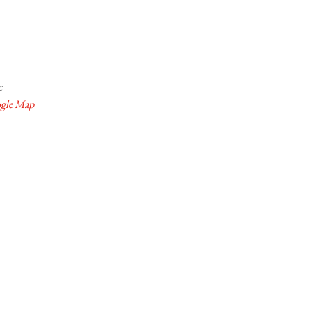
c
gle Map