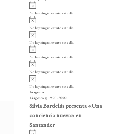
i
A
s
v
o
No hay ningún evento este día.
i
A
s
v
o
No hay ningún evento este día.
i
A
s
v
o
No hay ningún evento este día.
i
A
s
v
o
No hay ningún evento este día.
i
A
s
v
o
No hay ningún evento este día.
i
A
s
v
o
No hay ningún evento este día.
i
14 agosto
s
14 agosto @ 19:00
-
20:00
o
Silvia Bardelás presenta «Una
conciencia nueva» en
Santander
A