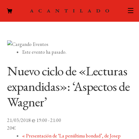
CATÁLOGO
AUTORES
Expand
Este evento ha pasado.
el
ACTUALIDAD
Expand
menú
Nuevo ciclo de «Lecturas
el
hijo
PODCAST
menú
expandidas»: ‘Aspectos de
hijo
LA EDITORIAL
Expand
Wagner’
el
FOREIGN RIGHTS
menú
hijo
21/03/2018 @ 19:00
-
21:00
CONTACTO
20€
«
Presentación de ‘La penúltima bondad’, de Josep
MI CUENTA