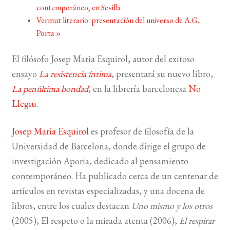
contemporáneo, en Sevilla
Vermut literario: presentación del universo de A.G.
BUSCAR
Porta
»
LISTA DE LIBROS
El filósofo Josep Maria Esquirol, autor del exitoso
ensayo
La resistencia íntima
, presentará su nuevo libro,
La penúltima bondad
, en la librería barcelonesa
No
Llegiu
.
Josep Maria Esquirol
es profesor de filosofía de la
Universidad de Barcelona, donde dirige el grupo de
investigación Aporia, dedicado al pensamiento
contemporáneo. Ha publicado cerca de un centenar de
artículos en revistas especializadas, y una docena de
libros, entre los cuales destacan
Uno mismo y los otros
(2005), El respeto o la mirada atenta (2006),
El respirar