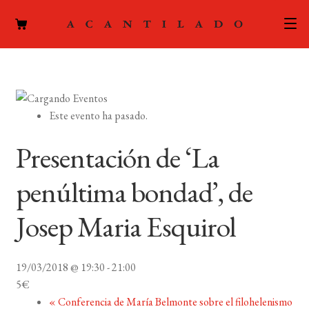
CATÁLOGO
AUTORES
Expand
Este evento ha pasado.
el
ACTUALIDAD
Expand
menú
Presentación de ‘La
el
hijo
PODCAST
menú
penúltima bondad’, de
hijo
LA EDITORIAL
Expand
Josep Maria Esquirol
el
FOREIGN RIGHTS
menú
hijo
19/03/2018 @ 19:30
-
21:00
CONTACTO
5€
«
Conferencia de María Belmonte sobre el filohelenismo
MI CUENTA