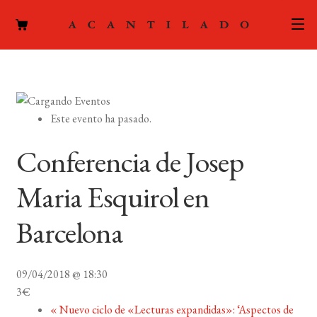
CATÁLOGO
AUTORES
Expand
Este evento ha pasado.
el
ACTUALIDAD
Expand
menú
Conferencia de Josep
el
hijo
PODCAST
menú
Maria Esquirol en
hijo
LA EDITORIAL
Expand
Barcelona
el
FOREIGN RIGHTS
menú
hijo
09/04/2018 @ 18:30
CONTACTO
3€
«
Nuevo ciclo de «Lecturas expandidas»: ‘Aspectos de
MI CUENTA