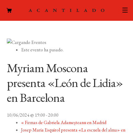
CATÁLOGO
AUTORES
Expand
Este evento ha pasado.
el
ACTUALIDAD
Expand
menú
Myriam Moscona
el
hijo
PODCAST
menú
presenta «León de Lidia»
hijo
LA EDITORIAL
Expand
en Barcelona
el
FOREIGN RIGHTS
menú
hijo
10/06/2024 @ 19:00
-
20:00
CONTACTO
«
Firmas de Gabriela Adameșteanu en Madrid
Josep Maria Esquirol presenta «La escuela del alma» en
MI CUENTA