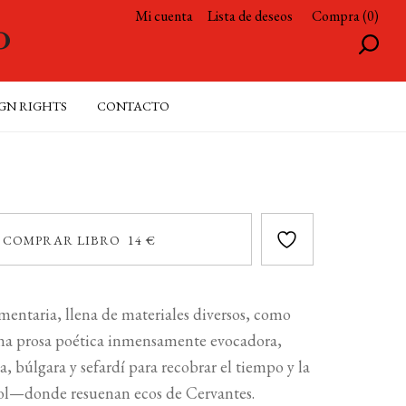
Mi cuenta
Lista de deseos
Compra (0)
GN RIGHTS
CONTACTO
COMPRAR LIBRO 14 €
gmentaria, llena de materiales diversos, como
n una prosa poética inmensamente evocadora,
búlgara y sefardí para recobrar el tiempo y la
ñol—donde resuenan ecos de Cervantes.