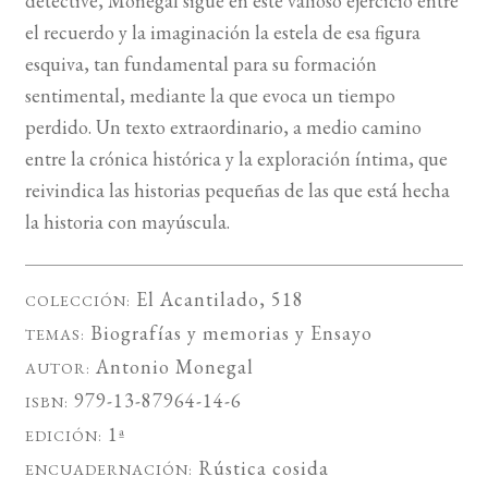
detective, Monegal sigue en este valioso ejercicio entre
el recuerdo y la imaginación la estela de esa figura
esquiva, tan fundamental para su formación
sentimental, mediante la que evoca un tiempo
perdido. Un texto extraordinario, a medio camino
entre la crónica histórica y la exploración íntima, que
reivindica las historias pequeñas de las que está hecha
la historia con mayúscula.
El Acantilado
, 518
COLECCIÓN:
Biografías y memorias
y
Ensayo
TEMAS:
Antonio Monegal
AUTOR:
979-13-87964-14-6
ISBN:
1ª
EDICIÓN:
Rústica cosida
ENCUADERNACIÓN: