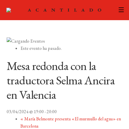
CATÁLOGO
AUTORES
Expand
Este evento ha pasado.
el
ACTUALIDAD
Expand
menú
Mesa redonda con la
el
hijo
PODCAST
menú
traductora Selma Ancira
hijo
LA EDITORIAL
Expand
en Valencia
el
FOREIGN RIGHTS
menú
hijo
03/04/2024 @ 19:00
-
20:00
CONTACTO
«
María Belmonte presenta «El murmullo del agua» en
Barcelona
MI CUENTA