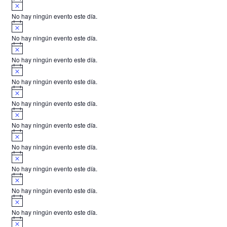
A
s
v
o
No hay ningún evento este día.
i
A
s
v
o
No hay ningún evento este día.
i
A
s
v
o
No hay ningún evento este día.
i
A
s
v
o
No hay ningún evento este día.
i
A
s
v
o
No hay ningún evento este día.
i
A
s
v
o
No hay ningún evento este día.
i
A
s
v
o
No hay ningún evento este día.
i
A
s
v
o
No hay ningún evento este día.
i
A
s
v
o
No hay ningún evento este día.
i
A
s
v
o
No hay ningún evento este día.
i
A
s