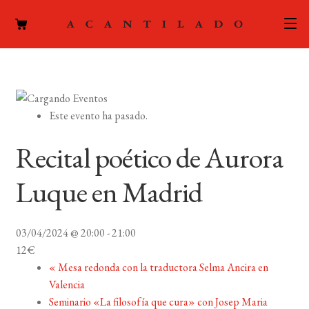
CATÁLOGO
AUTORES
Expand
Este evento ha pasado.
el
ACTUALIDAD
Expand
menú
Recital poético de Aurora
el
hijo
PODCAST
menú
Luque en Madrid
hijo
LA EDITORIAL
Expand
el
03/04/2024 @ 20:00
-
21:00
FOREIGN RIGHTS
menú
12€
hijo
«
Mesa redonda con la traductora Selma Ancira en
CONTACTO
Valencia
Seminario «La filosofía que cura» con Josep Maria
MI CUENTA