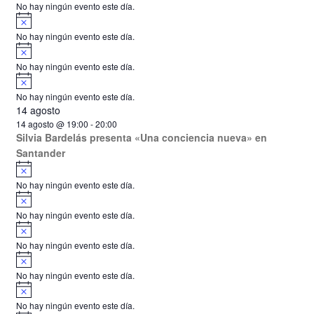
o
No hay ningún evento este día.
i
A
s
v
o
No hay ningún evento este día.
i
A
s
v
o
No hay ningún evento este día.
i
A
s
v
o
No hay ningún evento este día.
i
14 agosto
s
o
14 agosto @ 19:00
-
20:00
Silvia Bardelás presenta «Una conciencia nueva» en
Santander
A
v
No hay ningún evento este día.
i
A
s
v
o
No hay ningún evento este día.
i
A
s
v
o
No hay ningún evento este día.
i
A
s
v
o
No hay ningún evento este día.
i
A
s
v
o
No hay ningún evento este día.
i