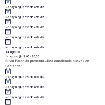
A
s
v
e
o
No hay ningún evento este día.
i
A
n
s
v
o
No hay ningún evento este día.
i
t
A
s
v
o
o
No hay ningún evento este día.
i
A
s
s
v
o
No hay ningún evento este día.
i
A
s
v
o
No hay ningún evento este día.
i
14 agosto
s
o
14 agosto @ 19:00
-
20:00
Silvia Bardelás presenta «Una conciencia nueva» en
Santander
A
v
No hay ningún evento este día.
i
A
s
v
o
No hay ningún evento este día.
i
A
s
v
o
No hay ningún evento este día.
i
A
s
v