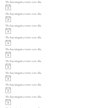
o
No hay ningún evento este día.
i
A
s
v
o
No hay ningún evento este día.
i
A
s
v
o
No hay ningún evento este día.
i
A
s
v
o
No hay ningún evento este día.
i
A
s
v
o
No hay ningún evento este día.
i
A
s
v
o
No hay ningún evento este día.
i
A
s
v
o
No hay ningún evento este día.
i
A
s
v
o
No hay ningún evento este día.
i
A
s
v
o
No hay ningún evento este día.
i
A
s
v
o