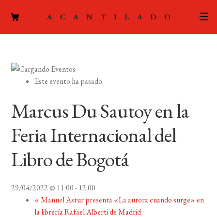
CATÁLOGO
AUTORES
Expand
Este evento ha pasado.
el
ACTUALIDAD
Expand
menú
Marcus Du Sautoy en la
el
hijo
PODCAST
menú
Feria Internacional del
hijo
LA EDITORIAL
Expand
Libro de Bogotá
el
FOREIGN RIGHTS
menú
hijo
29/04/2022 @ 11:00
-
12:00
CONTACTO
«
Manuel Astur presenta «La aurora cuando surge» en
la librería Rafael Alberti de Madrid
MI CUENTA