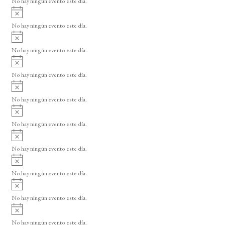
No hay ningún evento este día.
i
A
s
v
o
No hay ningún evento este día.
i
A
s
v
o
No hay ningún evento este día.
i
A
s
v
o
No hay ningún evento este día.
i
A
s
v
o
No hay ningún evento este día.
i
A
s
v
o
No hay ningún evento este día.
i
A
s
v
o
No hay ningún evento este día.
i
A
s
v
o
No hay ningún evento este día.
i
A
s
v
o
No hay ningún evento este día.
i
A
s
v
o
No hay ningún evento este día.