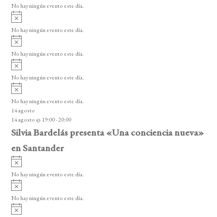
v
n
o
No hay ningún evento este día.
i
A
t
s
v
o
No hay ningún evento este día.
o
i
A
s
s
v
o
No hay ningún evento este día.
i
A
s
v
o
No hay ningún evento este día.
i
A
s
v
o
No hay ningún evento este día.
i
14 agosto
s
14 agosto @ 19:00
-
20:00
o
Silvia Bardelás presenta «Una conciencia nueva»
en Santander
A
v
No hay ningún evento este día.
i
A
s
v
o
No hay ningún evento este día.
i
A
s
v