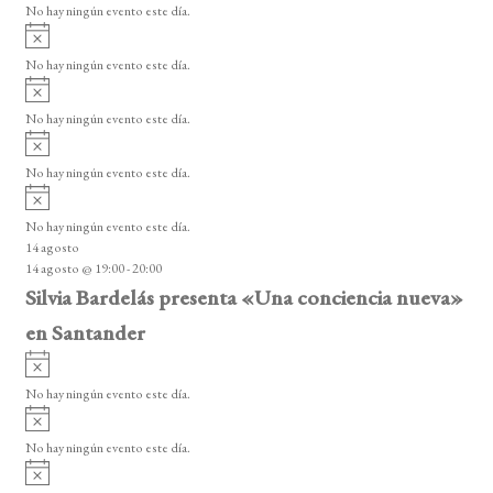
o
No hay ningún evento este día.
i
A
s
v
o
No hay ningún evento este día.
i
A
s
v
o
No hay ningún evento este día.
i
A
s
v
o
No hay ningún evento este día.
i
A
s
v
o
No hay ningún evento este día.
i
14 agosto
s
14 agosto @ 19:00
-
20:00
o
Silvia Bardelás presenta «Una conciencia nueva»
en Santander
A
v
No hay ningún evento este día.
i
A
s
v
o
No hay ningún evento este día.
i
A
s
v