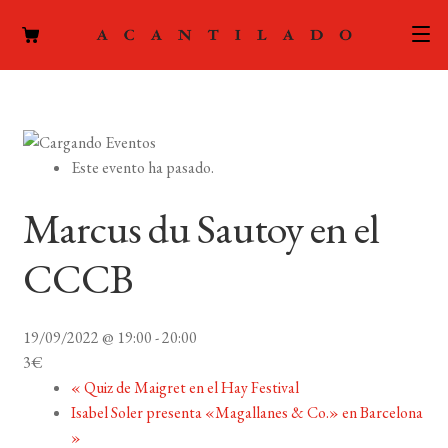
CATÁLOGO
AUTORES
Expand
Este evento ha pasado.
el
ACTUALIDAD
Expand
menú
Marcus du Sautoy en el
el
hijo
PODCAST
menú
CCCB
hijo
LA EDITORIAL
Expand
el
19/09/2022 @ 19:00
-
20:00
FOREIGN RIGHTS
menú
3€
hijo
«
Quiz de Maigret en el Hay Festival
CONTACTO
Isabel Soler presenta «Magallanes & Co.» en Barcelona
»
MI CUENTA