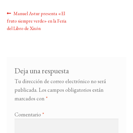
Navegación
Anterior:
Manuel Astur presenta «El
BUSCAR
fruto siempre verde» en la Feria
de
del Libro de Xixón
LISTA DE LIBROS
entradas
Deja una respuesta
Tu dirección de correo electrónico no será
publicada.
Los campos obligatorios están
marcados con
*
Comentario
*