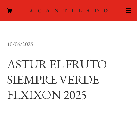
CATÁLOGO
10/06/2025
AUTORES
Expand
el
ASTUR EL FRUTO
ACTUALIDAD
Expand
menú
el
hijo
SIEMPRE VERDE
PODCAST
menú
hijo
FLXIXON 2025
LA EDITORIAL
Expand
el
FOREIGN RIGHTS
menú
hijo
CONTACTO
MI CUENTA