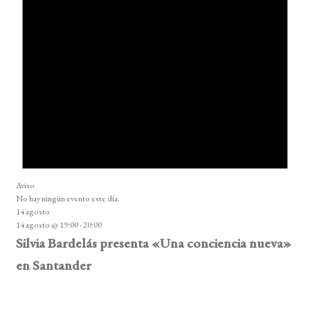
Aviso
No hay ningún evento este día.
14 agosto
14 agosto @ 19:00
-
20:00
Silvia Bardelás presenta «Una conciencia nueva»
en Santander