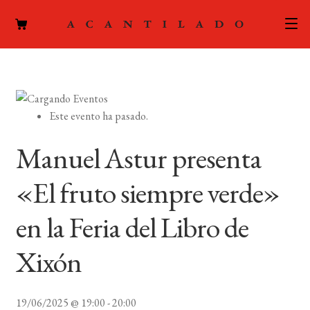
CATÁLOGO
AUTORES
Expand
Este evento ha pasado.
el
ACTUALIDAD
Expand
menú
Manuel Astur presenta
el
hijo
PODCAST
menú
«El fruto siempre verde»
hijo
LA EDITORIAL
Expand
en la Feria del Libro de
el
FOREIGN RIGHTS
menú
Xixón
hijo
CONTACTO
19/06/2025 @ 19:00
-
20:00
MI CUENTA