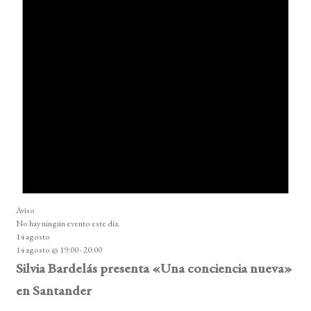
Aviso
No hay ningún evento este día.
14 agosto
14 agosto @ 19:00
-
20:00
Silvia Bardelás presenta «Una conciencia nueva»
en Santander