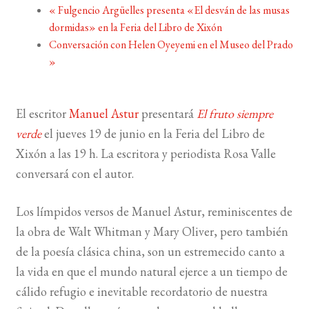
«
Fulgencio Argüelles presenta «El desván de las musas
dormidas» en la Feria del Libro de Xixón
BUSCAR
Conversación con Helen Oyeyemi en el Museo del Prado
»
LISTA DE LIBROS
El escritor
Manuel Astur
presentará
El fruto siempre
verde
el jueves 19 de junio en la Feria del Libro de
Xixón a las 19 h. La escritora y periodista Rosa Valle
conversará con el autor.
Los límpidos versos de Manuel Astur, reminiscentes de
la obra de Walt Whitman y Mary Oliver, pero también
de la poesía clásica china, son un estremecido canto a
la vida en que el mundo natural ejerce a un tiempo de
cálido refugio e inevitable recordatorio de nuestra