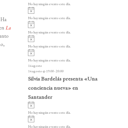
v
v
o
No hay ningún evento este día.
i
e
A
s
v
n
o
No hay ningún evento este día.
. Ha
i
A
t
s
 en
La
v
o
No hay ningún evento este día.
o
i
unto
A
s
s
v
no,
o
No hay ningún evento este día.
i
A
s
v
o
No hay ningún evento este día.
i
14 agosto
s
14 agosto @ 19:00
-
20:00
o
Silvia Bardelás presenta «Una
conciencia nueva» en
Santander
A
v
No hay ningún evento este día.
i
A
s
v
o
No hay ningún evento este día.