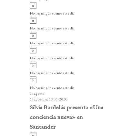
i
A
s
v
o
No hay ningún evento este día.
i
A
s
v
o
No hay ningún evento este día.
i
A
s
v
o
No hay ningún evento este día.
i
A
s
v
o
No hay ningún evento este día.
i
A
s
v
o
No hay ningún evento este día.
i
A
s
v
o
No hay ningún evento este día.
i
14 agosto
s
14 agosto @ 19:00
-
20:00
o
Silvia Bardelás presenta «Una
conciencia nueva» en
Santander
A