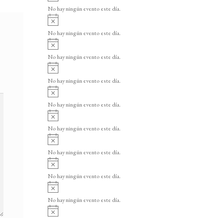
v
o
No hay ningún evento este día.
i
A
s
v
o
No hay ningún evento este día.
i
A
s
v
o
No hay ningún evento este día.
i
A
s
v
o
No hay ningún evento este día.
i
A
s
v
o
No hay ningún evento este día.
i
A
s
v
o
No hay ningún evento este día.
i
A
s
v
o
No hay ningún evento este día.
i
A
s
v
o
No hay ningún evento este día.
i
A
s
v
o
No hay ningún evento este día.
i
A
s