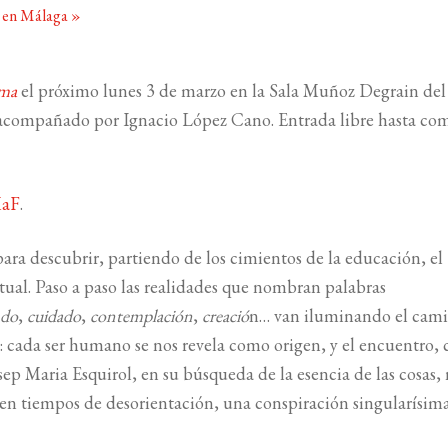
 en Málaga
»
alma
el próximo lunes 3 de marzo en la Sala Muñoz Degrain del
á acompañado por Ignacio López Cano. Entrada libre hasta co
aF
.
para descubrir, partiendo de los cimientos de la educación, el
tual. Paso a paso las realidades que nombran palabras
do
,
cuidado
,
contemplación
,
creació
n… van iluminando el cam
: cada ser humano se nos revela como origen, y el encuentro,
p Maria Esquirol, en su búsqueda de la esencia de las cosas,
en tiempos de desorientación, una conspiración singularísim