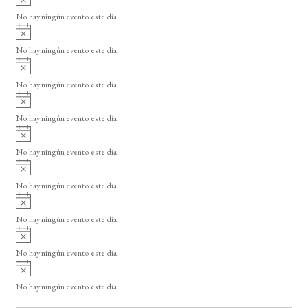
s
v
o
No hay ningún evento este día.
i
A
s
v
o
No hay ningún evento este día.
i
A
s
v
o
No hay ningún evento este día.
i
A
s
v
o
No hay ningún evento este día.
i
A
s
v
o
No hay ningún evento este día.
i
A
s
v
o
No hay ningún evento este día.
i
A
s
v
o
No hay ningún evento este día.
i
A
s
v
o
No hay ningún evento este día.
i
A
s
v
o
No hay ningún evento este día.
i
s