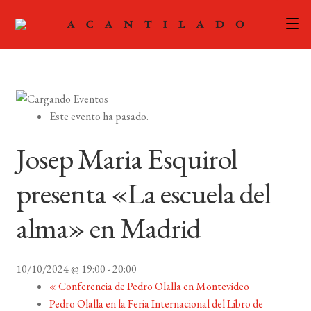
CATÁLOGO
AUTORES
Expand
Este evento ha pasado.
el
ACTUALIDAD
Expand
menú
Josep Maria Esquirol
el
hijo
PODCAST
menú
presenta «La escuela del
hijo
LA EDITORIAL
Expand
alma» en Madrid
el
FOREIGN RIGHTS
menú
hijo
10/10/2024 @ 19:00
-
20:00
CONTACTO
«
Conferencia de Pedro Olalla en Montevideo
Pedro Olalla en la Feria Internacional del Libro de
MI CUENTA