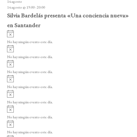
14 agosto
s
14 agosto @ 19:00
-
20:00
o
Silvia Bardelás presenta «Una conciencia nueva»
en Santander
A
v
No hay ningún evento este día.
i
A
s
v
o
No hay ningún evento este día.
i
A
s
v
o
No hay ningún evento este día.
i
A
s
v
o
No hay ningún evento este día.
i
A
s
v
o
No hay ningún evento este día.
i
A
s
v
o
No hay ningún evento este día.
i
A
s
v
o
No hay ningún evento este día.
i