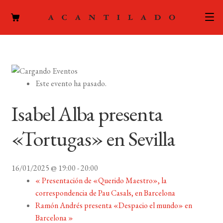
CATÁLOGO
AUTORES
Expand
Este evento ha pasado.
el
ACTUALIDAD
Expand
menú
Isabel Alba presenta
el
hijo
PODCAST
menú
«Tortugas» en Sevilla
hijo
LA EDITORIAL
Expand
el
16/01/2025 @ 19:00
-
20:00
FOREIGN RIGHTS
menú
«
Presentación de «Querido Maestro», la
hijo
correspondencia de Pau Casals, en Barcelona
CONTACTO
Ramón Andrés presenta «Despacio el mundo» en
Barcelona
»
MI CUENTA