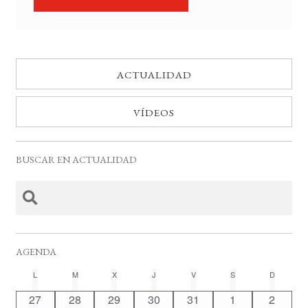
ACTUALIDAD
VÍDEOS
BUSCAR EN ACTUALIDAD
AGENDA
C
L
LUNES
M
MARTES
X
MIÉRCOLES
J
JUEVES
V
VIERNES
S
SÁBADO
D
DOMING
a
0
0
0
0
0
0
0
27
28
29
30
31
1
2