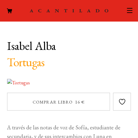
CATÁLOGO
Isabel Alba
AUTORES
Expand
el
Tortugas
ACTUALIDAD
Expand
menú
el
hijo
PODCAST
menú
hijo
LA EDITORIAL
Expand
COMPRAR LIBRO 16 €
el
FOREIGN RIGHTS
menú
hijo
CONTACTO
A través de las notas de voz de Sofía, estudiante de
secundaria, y de sus intercambios con Luna en
MI CUENTA