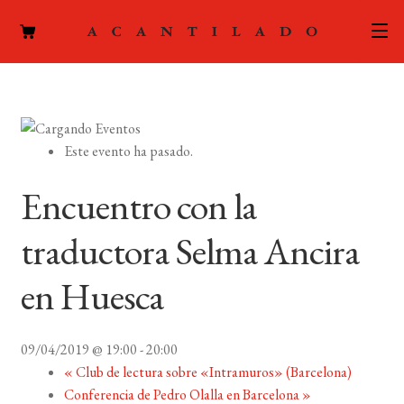
CATÁLOGO
AUTORES
Expand
Este evento ha pasado.
el
ACTUALIDAD
Expand
menú
Encuentro con la
el
hijo
PODCAST
menú
traductora Selma Ancira
hijo
LA EDITORIAL
Expand
en Huesca
el
FOREIGN RIGHTS
menú
hijo
09/04/2019 @ 19:00
-
20:00
CONTACTO
«
Club de lectura sobre «Intramuros» (Barcelona)
Conferencia de Pedro Olalla en Barcelona
»
MI CUENTA