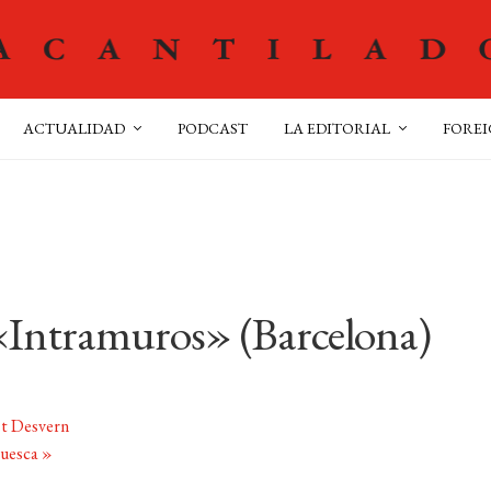
ACTUALIDAD
PODCAST
LA EDITORIAL
FOREI
 «Intramuros» (Barcelona)
st Desvern
Huesca
»