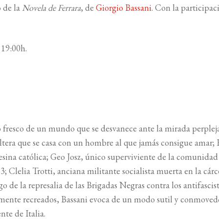
o de la
Novela de Ferrara
, de
Giorgio Bassani
. Con la participac
 19:00h.
vido fresco de un mundo que se desvanece ante la mirada perplej
ltera que se casa con un hombre al que jamás consigue amar; 
ina católica; Geo Josz, único superviviente de la comunidad
43; Clelia Trotti, anciana militante socialista muerta en la cárc
go de la represalia de las Brigadas Negras contra los antifascist
samente recreados, Bassani evoca de un modo sutil y conmove
nte de Italia.