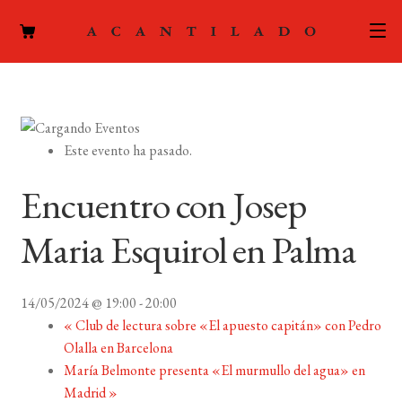
CATÁLOGO
AUTORES
Expand
Este evento ha pasado.
el
ACTUALIDAD
Expand
menú
Encuentro con Josep
el
hijo
PODCAST
menú
Maria Esquirol en Palma
hijo
LA EDITORIAL
Expand
el
14/05/2024 @ 19:00
-
20:00
FOREIGN RIGHTS
menú
«
Club de lectura sobre «El apuesto capitán» con Pedro
hijo
Olalla en Barcelona
CONTACTO
María Belmonte presenta «El murmullo del agua» en
Madrid
»
MI CUENTA