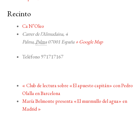
Recinto
Ca N’Oleo
Carrer de l’Almudaina, 4
Palma
,
Palma
07001
España
+ Google Map
Teléfono
971717167
«
Club de lectura sobre «El apuesto capitán» con Pedro
Olalla en Barcelona
María Belmonte presenta «El murmullo del agua» en
Madrid
»