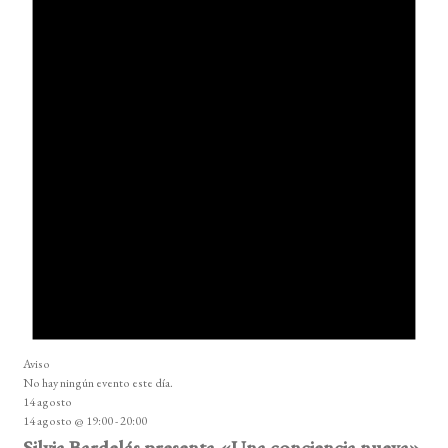
Aviso
No hay ningún evento este día.
14 agosto
14 agosto @ 19:00
-
20:00
Silvia Bardelás presenta «Una conciencia nueva»