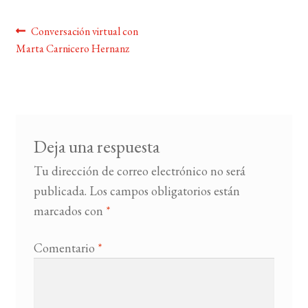
Navegación
Anterior:
Conversación virtual con
BUSCAR
Marta Carnicero Hernanz
de
LISTA DE LIBROS
entradas
Deja una respuesta
Tu dirección de correo electrónico no será
publicada.
Los campos obligatorios están
marcados con
*
Comentario
*