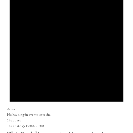
Aviso
No hay ningún evento este día.
14 agosto
14 agosto @ 19:00
-
20:00