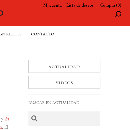
Mi cuenta
Lista de deseos
Compra (0)
GN RIGHTS
CONTACTO
ACTUALIDAD
VÍDEOS
BUSCAR EN ACTUALIDAD
s
y
El
a
. El