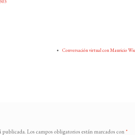
303
Conversación virtual con Mauricio Wi
á publicada.
Los campos obligatorios están marcados con
*