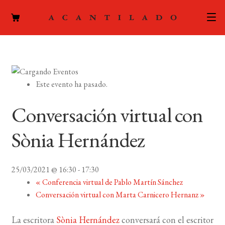
CATÁLOGO
AUTORES
Expand
Este evento ha pasado.
el
ACTUALIDAD
Expand
menú
Conversación virtual con
el
hijo
PODCAST
menú
Sònia Hernández
hijo
LA EDITORIAL
Expand
el
25/03/2021 @ 16:30
-
17:30
FOREIGN RIGHTS
menú
«
Conferencia virtual de Pablo Martín Sánchez
hijo
Conversación virtual con Marta Carnicero Hernanz
»
CONTACTO
La escritora
Sònia Hernández
conversará con el escritor
MI CUENTA