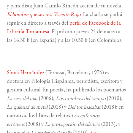
y periodista Juan Camilo Rincón acerca de su novela
El hombre que se creía Vicente Rojo
. La charla se podrá
BUSCAR
seguir en directo a través del
perfil de Facebook de la
LISTA DE LIBROS
Librería Tornamesa
. El próximo jueves 25 de marzo a
las 16:30 h (en España) y a las 10:30 h (en Colombia).
Sònia Hernández
(Terrassa, Barcelona, 1976) es
doctora en Filología Hispánica, periodista, escritora y
gestora cultural. En poesía, ha publicado los poemarios
La casa del mar
(2006),
Los nombres del tiempo
(2010),
La quietud de metal
(2018) y
Del tot inacabat
(2018); en
narrativa, los libros de relatos
Los enfermos
erróneos
(2008) y
La propagación del silencio
(2013), y
las novelas
La mujer de Rapallo
(2010),
Los