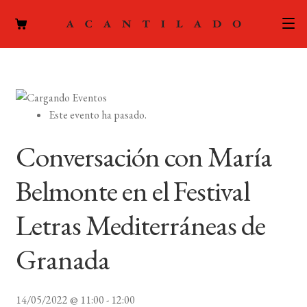
CATÁLOGO
AUTORES
Expand
Este evento ha pasado.
el
ACTUALIDAD
Expand
menú
Conversación con María
el
hijo
PODCAST
menú
Belmonte en el Festival
hijo
LA EDITORIAL
Expand
Letras Mediterráneas de
el
FOREIGN RIGHTS
menú
Granada
hijo
CONTACTO
14/05/2022 @ 11:00
-
12:00
MI CUENTA