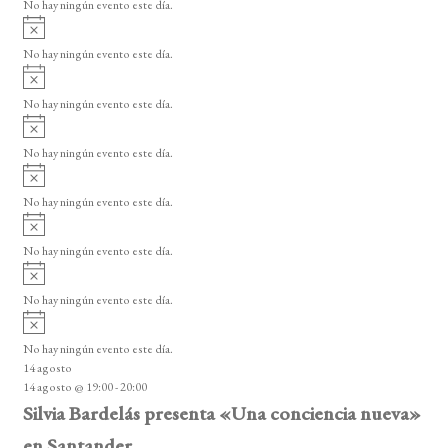
d
o
No hay ningún evento este día.
i
A
e
s
v
o
No hay ningún evento este día.
E
i
A
s
v
v
o
No hay ningún evento este día.
i
e
A
s
v
n
o
No hay ningún evento este día.
i
A
t
s
v
o
No hay ningún evento este día.
o
i
A
s
s
v
o
No hay ningún evento este día.
i
A
s
v
o
No hay ningún evento este día.
i
A
s
v
o
No hay ningún evento este día.
i
14 agosto
s
14 agosto @ 19:00
-
20:00
o
Silvia Bardelás presenta «Una conciencia nueva»
en Santander