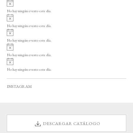
A
s
v
o
No hay ningún evento este día.
i
A
s
v
o
No hay ningún evento este día.
i
A
s
v
o
No hay ningún evento este día.
i
A
s
v
o
No hay ningún evento este día.
i
A
s
v
o
No hay ningún evento este día.
i
s
o
INSTAGRAM
DESCARGAR CATÁLOGO