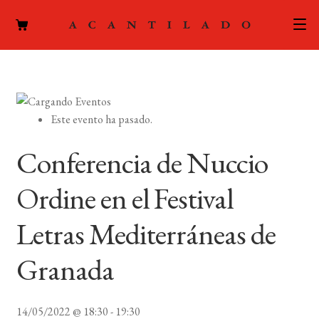
CATÁLOGO
AUTORES
Expand
Este evento ha pasado.
el
ACTUALIDAD
Expand
menú
Conferencia de Nuccio
el
hijo
PODCAST
menú
Ordine en el Festival
hijo
LA EDITORIAL
Expand
Letras Mediterráneas de
el
FOREIGN RIGHTS
menú
Granada
hijo
CONTACTO
14/05/2022 @ 18:30
-
19:30
MI CUENTA