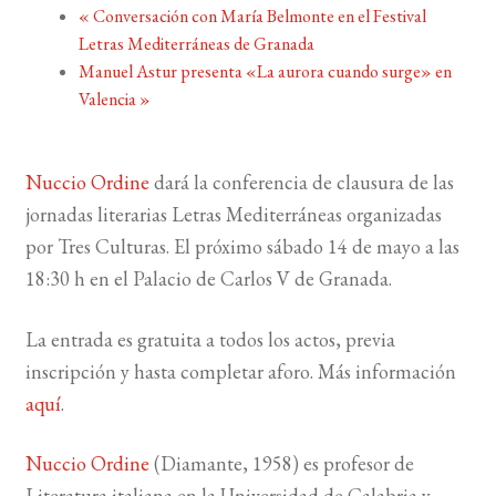
«
Conversación con María Belmonte en el Festival
Letras Mediterráneas de Granada
BUSCAR
Manuel Astur presenta «La aurora cuando surge» en
Valencia
»
LISTA DE LIBROS
Nuccio Ordine
dará la conferencia de clausura de las
jornadas literarias Letras Mediterráneas organizadas
por Tres Culturas. El próximo sábado 14 de mayo a las
18:30 h en el Palacio de Carlos V de Granada.
La entrada es gratuita a todos los actos, previa
inscripción y hasta completar aforo. Más información
aquí
.
Nuccio Ordine
(Diamante, 1958) es profesor de
Literatura italiana en la Universidad de Calabria y