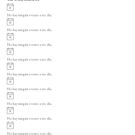
A
v
No hay ningún evento este día.
i
A
s
v
o
No hay ningún evento este día.
i
A
s
v
o
No hay ningún evento este día.
i
A
s
v
o
No hay ningún evento este día.
i
A
s
v
o
No hay ningún evento este día.
i
A
s
v
o
No hay ningún evento este día.
i
A
s
v
o
No hay ningún evento este día.
i
A
s
v
o
No hay ningún evento este día.
i
A
s
v
o
No hay ningún evento este día.