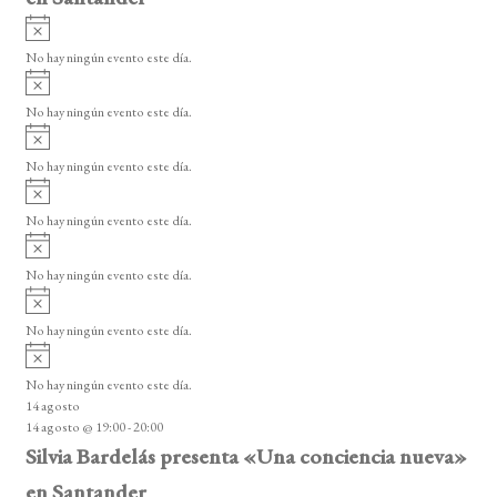
A
v
No hay ningún evento este día.
i
A
s
v
o
No hay ningún evento este día.
i
A
s
v
o
No hay ningún evento este día.
i
A
s
v
o
No hay ningún evento este día.
i
A
s
v
o
No hay ningún evento este día.
i
A
s
v
o
No hay ningún evento este día.
i
A
s
v
o
No hay ningún evento este día.
i
14 agosto
s
14 agosto @ 19:00
-
20:00
o
Silvia Bardelás presenta «Una conciencia nueva»
en Santander