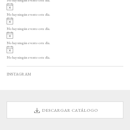
No hay ningún evento este día.
i
A
s
v
o
No hay ningún evento este día.
i
A
s
v
o
No hay ningún evento este día.
i
A
s
v
o
No hay ningún evento este día.
i
A
s
v
o
No hay ningún evento este día.
i
s
o
INSTAGRAM
DESCARGAR CATÁLOGO