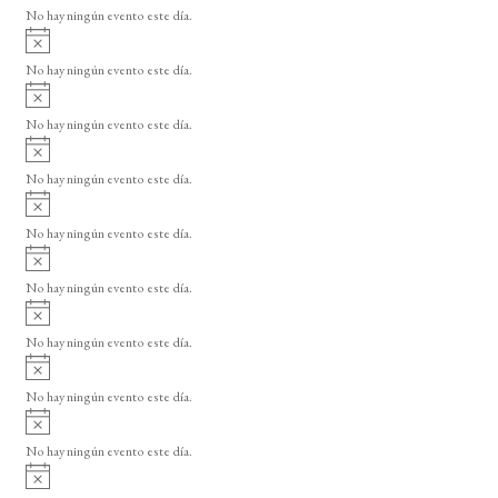
v
No hay ningún evento este día.
i
A
s
v
o
No hay ningún evento este día.
i
A
s
v
o
No hay ningún evento este día.
i
A
s
v
o
No hay ningún evento este día.
i
A
s
v
o
No hay ningún evento este día.
i
A
s
v
o
No hay ningún evento este día.
i
A
s
v
o
No hay ningún evento este día.
i
A
s
v
o
No hay ningún evento este día.
i
A
s
v
o
No hay ningún evento este día.
i
A
s
v