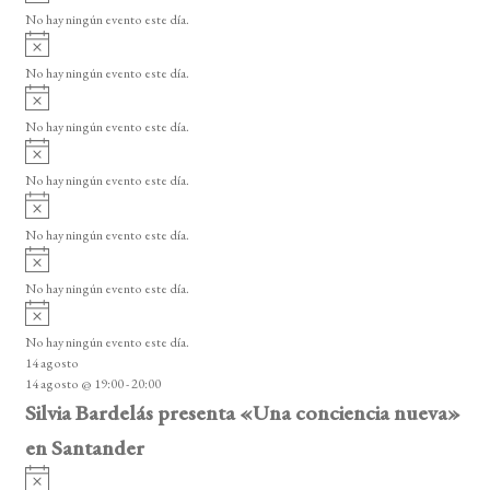
e
v
o
No hay ningún evento este día.
E
i
A
s
v
v
o
No hay ningún evento este día.
i
e
A
s
v
n
o
No hay ningún evento este día.
i
A
t
s
v
o
No hay ningún evento este día.
o
i
A
s
s
v
o
No hay ningún evento este día.
i
A
s
v
o
No hay ningún evento este día.
i
A
s
v
o
No hay ningún evento este día.
i
14 agosto
s
14 agosto @ 19:00
-
20:00
o
Silvia Bardelás presenta «Una conciencia nueva»
en Santander
A