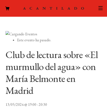
CATÁLOGO
AUTORES
Expand
Este evento ha pasado.
el
ACTUALIDAD
Expand
menú
Club de lectura sobre «El
el
hijo
PODCAST
menú
murmullo del agua» con
hijo
LA EDITORIAL
Expand
María Belmonte en
el
FOREIGN RIGHTS
menú
Madrid
hijo
CONTACTO
13/05/2024 @ 19:00
-
20:30
MI CUENTA