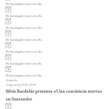
v
No hay ningún evento este día.
i
A
s
v
o
No hay ningún evento este día.
i
A
s
v
o
No hay ningún evento este día.
i
A
s
v
o
No hay ningún evento este día.
i
A
s
v
o
No hay ningún evento este día.
i
A
s
v
o
No hay ningún evento este día.
i
A
s
v
o
No hay ningún evento este día.
i
14 agosto
s
14 agosto @ 19:00
-
20:00
o
Silvia Bardelás presenta «Una conciencia nueva»
en Santander
A