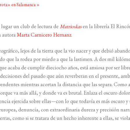
 rota» en Salamanca
»
á lugar un club de lectura de
Matrioskas
en la librería El Rinc
la autora
Marta Carnicero Hernanz
.
gráfico, lejos de la tierra que la vio nacer y que debió aband
o que la rodea por miedo a que la lastimen. A dos mil kilóme
que acaba de cumplir dieciocho años, está ansiosa por ser libre
decisiones del pasado que aún reverberan en el presente, am
ndentes mientras acortan la distancia que las separa. Como 
que va más allá, y donde va es brutal. Enlaza el oscuro dolor
ncia ejercida sobre ellas—con lo que todavía es más oscuro y 
europea, denuncia, con extraordinaria dureza y precisión narr
ras, como si se tratara de un hecho inherente a ellas, se viola