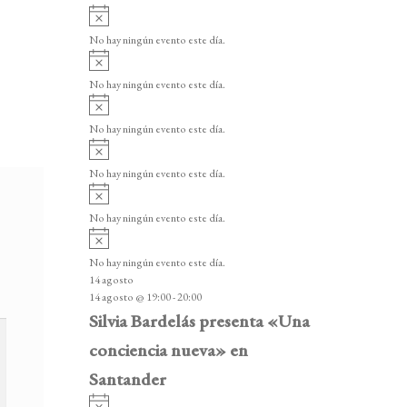
A
v
No hay ningún evento este día.
i
A
s
v
o
No hay ningún evento este día.
i
A
s
v
o
No hay ningún evento este día.
i
A
s
v
o
No hay ningún evento este día.
i
A
s
v
o
No hay ningún evento este día.
i
A
s
v
o
No hay ningún evento este día.
i
14 agosto
s
14 agosto @ 19:00
-
20:00
o
Silvia Bardelás presenta «Una
conciencia nueva» en
Santander
A