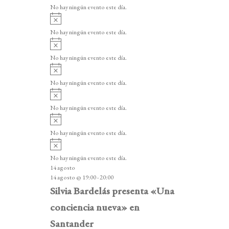
v
v
o
No hay ningún evento este día.
i
e
A
s
v
n
o
No hay ningún evento este día.
i
A
t
s
v
o
No hay ningún evento este día.
o
i
A
s
s
v
o
No hay ningún evento este día.
i
A
s
v
o
No hay ningún evento este día.
i
A
s
v
o
No hay ningún evento este día.
i
A
s
v
o
No hay ningún evento este día.
i
14 agosto
s
14 agosto @ 19:00
-
20:00
o
Silvia Bardelás presenta «Una
conciencia nueva» en
Santander