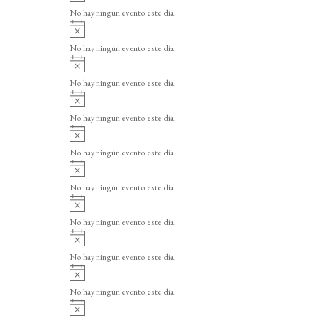
v
o
No hay ningún evento este día.
i
A
s
v
o
No hay ningún evento este día.
i
A
s
v
o
No hay ningún evento este día.
i
A
s
v
o
No hay ningún evento este día.
i
A
s
v
o
No hay ningún evento este día.
i
A
s
v
o
No hay ningún evento este día.
i
A
s
v
o
No hay ningún evento este día.
i
A
s
v
o
No hay ningún evento este día.
i
A
s
v
o
No hay ningún evento este día.
i
A
s