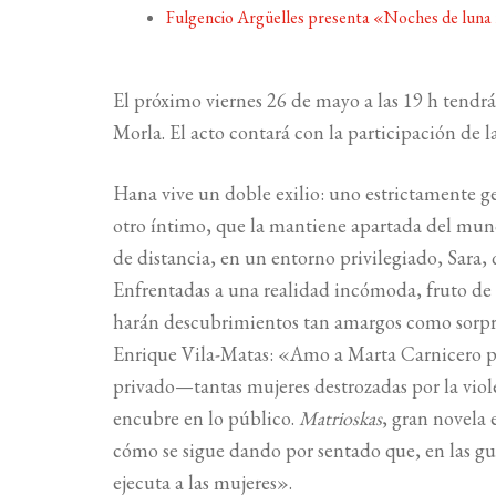
Fulgencio Argüelles presenta «Noches de luna
El próximo viernes 26 de mayo a las 19 h tendr
Morla. El acto contará con la participación de 
Hana vive un doble exilio: uno estrictamente geo
otro íntimo, que la mantiene apartada del mund
de distancia, en un entorno privilegiado, Sara, 
Enfrentadas a una realidad incómoda, fruto de 
harán descubrimientos tan amargos como sorpre
Enrique Vila-Matas: «Amo a Marta Carnicero por
privado—tantas mujeres destrozadas por la viole
encubre en lo público.
Matrioskas
, gran novela 
cómo se sigue dando por sentado que, en las guer
ejecuta a las mujeres».