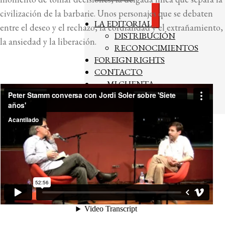
civilización de la barbarie. Unos personajes que se debaten
Expandir
LA EDITORIAL
entre el deseo y el rechazo, la cordialidad y el extrañamiento,
el
DISTRIBUCIÓN
menú
la ansiedad y la liberación.
hijo
RECONOCIMIENTOS
FOREIGN RIGHTS
CONTACTO
MI CUENTA
BUSCAR
LISTA DE LIBROS