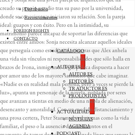
creado su propio estudio tras su paso por la universidad,
Distribución
donde se conocieron e iniciaron su relación. Son la pareja
Reconocimientos
ideal: guapos y con éxito. Pero en la intimidad, su
FOREIGN RIGHTS
matrimonio parece incapaz de soportar las diferencias que
CONTACTO
existen entre ambos: Sonja necesita alcanzar aquellos ideales
que perseguía como estudiante, mientras que Alex anhela
CATÁLOGO
una vida sin vínculos ni responsabilidades que sólo halla en
Expandir
AUTORES
brazos de Ivona, inmigrante ilegal polaca dispuesta a hacer
el
AUTORES
menú
por amor uno de los mayores sacrificios que cabe imaginar.
hijo
EDITORES
«Nadie es en realidad mala persona; pero a veces se pierde la
TRADUCTORES
luz», apunta un personaje de la novela, poblada por seres
PROLOGUISTAS
que avanzan a tientas en medio de una niebla de alienación,
desencanto y amoralidad. Con un medido distanciamiento y
Expandir
ACTUALIDAD
el
una prosa certera, Peter Stamm aborda temas como la vida
NOTICIAS
menú
hijo
familiar, el peso o la ausencia de sentimientos en el
AGENDA
PODCAST
momento de tomar decisiones, la delgada línea que separa la