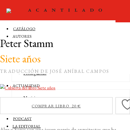
CATÁLOGO
AUTORES
Peter Stamm
Autores
Siete años
Editores
Traductores
TRADUCCIÓN DE JOSÉ ANÍBAL CAMPOS
Prologuistas
ACTUALIDAD
Noticias
Agenda
COMPRAR LIBRO 20 €
PODCAST
LA EDITORIAL
Alex y Sonja son una joven pareja de arquitectos que ha