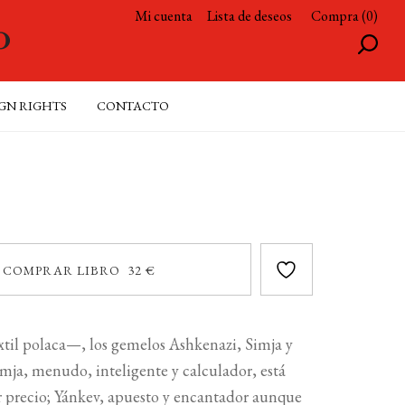
Mi cuenta
Lista de deseos
Compra (0)
GN RIGHTS
CONTACTO
COMPRAR LIBRO 32 €
xtil polaca—, los gemelos Ashkenazi, Simja y
mja, menudo, inteligente y calculador, está
er precio; Yánkev, apuesto y encantador aunque