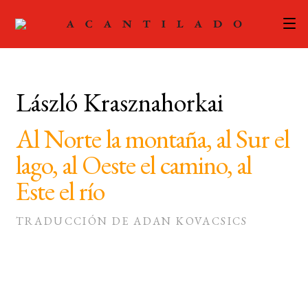
CATÁLOGO
László Krasznahorkai
AUTORES
Expand
el
Al Norte la montaña, al Sur el
ACTUALIDAD
Expand
menú
lago, al Oeste el camino, al
el
hijo
PODCAST
menú
Este el río
hijo
LA EDITORIAL
Expand
TRADUCCIÓN DE ADAN KOVACSICS
el
FOREIGN RIGHTS
menú
hijo
CONTACTO
MI CUENTA