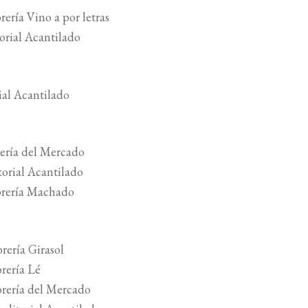
rería Vino a por letras
torial Acantilado
rial Acantilado
brería del Mercado
torial Acantilado
ibrería Machado
brería Girasol
brería Lé
ibrería del Mercado