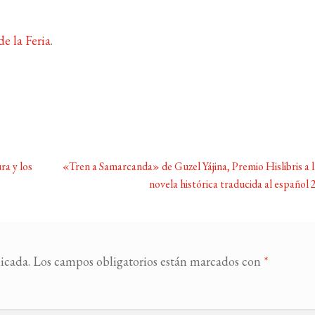
e la Feria
.
Siguiente:
a y los
«Tren a Samarcanda» de Guzel Yájina, Premio Hislibris a 
novela histórica traducida al español
icada.
Los campos obligatorios están marcados con
*