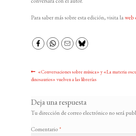
conversará con el autor.
Para saber más sobre esta edición, visita la
web d
Navegación
Anterior:
«Conversaciones sobre música» y «La materia oscur
dinosaurios» vuelven a las librerías
de
entradas
Deja una respuesta
Tu dirección de correo electrónico no será publ
Comentario
*