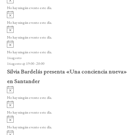
e
s
v
o
No hay ningún evento este día.
E
i
A
s
v
v
o
No hay ningún evento este día.
i
e
A
s
v
n
o
No hay ningún evento este día.
i
A
t
s
v
o
No hay ningún evento este día.
o
i
14 agosto
s
s
14 agosto @ 19:00
-
20:00
o
Silvia Bardelás presenta «Una conciencia nueva»
en Santander
A
v
No hay ningún evento este día.
i
A
s
v
o
No hay ningún evento este día.
i
A
s
v
o
No hay ningún evento este día.
i
A
s