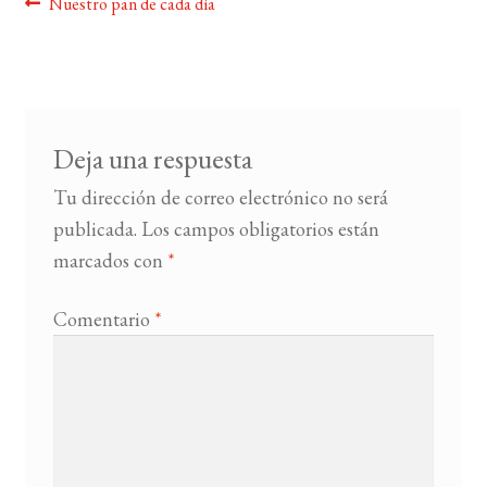
Navegación
Anterior:
Nuestro pan de cada día
de
BUSCAR
entradas
LISTA DE LIBROS
Deja una respuesta
Tu dirección de correo electrónico no será
publicada.
Los campos obligatorios están
marcados con
*
Comentario
*