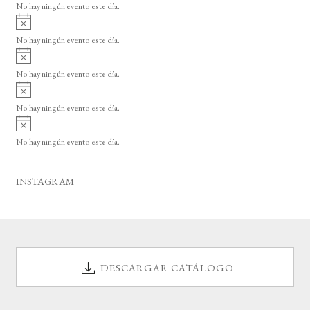
o
No hay ningún evento este día.
i
A
s
v
o
No hay ningún evento este día.
i
A
s
v
o
No hay ningún evento este día.
i
A
s
v
o
No hay ningún evento este día.
i
A
s
v
o
No hay ningún evento este día.
i
s
o
INSTAGRAM
DESCARGAR CATÁLOGO