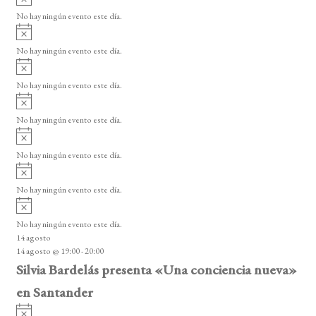
v
o
No hay ningún evento este día.
i
A
s
v
o
No hay ningún evento este día.
i
A
s
v
o
No hay ningún evento este día.
i
A
s
v
o
No hay ningún evento este día.
i
A
s
v
o
No hay ningún evento este día.
i
A
s
v
o
No hay ningún evento este día.
i
A
s
v
o
No hay ningún evento este día.
i
14 agosto
s
14 agosto @ 19:00
-
20:00
o
Silvia Bardelás presenta «Una conciencia nueva»
en Santander
A