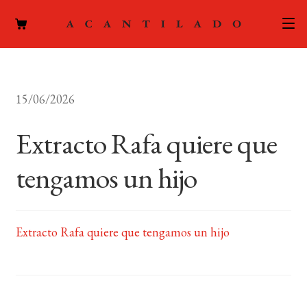
CATÁLOGO
15/06/2026
AUTORES
Expand
el
Extracto Rafa quiere que
ACTUALIDAD
Expand
menú
el
hijo
tengamos un hijo
PODCAST
menú
hijo
LA EDITORIAL
Expand
el
Extracto Rafa quiere que tengamos un hijo
FOREIGN RIGHTS
menú
hijo
CONTACTO
MI CUENTA