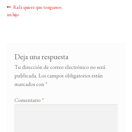
Navegación
Anterior:
Rafa quiere que tengamos
BUSCAR
un hijo
de
entradas
LISTA DE LIBROS
Deja una respuesta
Tu dirección de correo electrónico no será
publicada.
Los campos obligatorios están
marcados con
*
Comentario
*