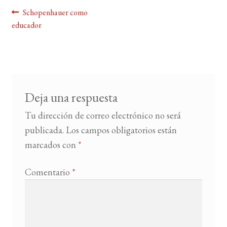
Navegación
Anterior:
Schopenhauer como
BUSCAR
educador
de
entradas
LISTA DE LIBROS
Deja una respuesta
Tu dirección de correo electrónico no será
publicada.
Los campos obligatorios están
marcados con
*
Comentario
*