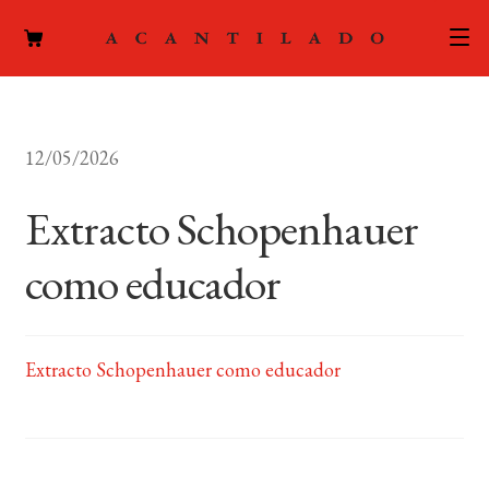
CATÁLOGO
12/05/2026
AUTORES
Expand
el
Extracto Schopenhauer
ACTUALIDAD
Expand
menú
el
hijo
como educador
PODCAST
menú
hijo
LA EDITORIAL
Expand
el
Extracto Schopenhauer como educador
FOREIGN RIGHTS
menú
hijo
CONTACTO
MI CUENTA