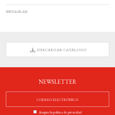
v
s
s
s
s
s
s
s
e
INSTAGRAM
n
t
o
s
DESCARGAR CATÁLOGO
NEWSLETTER
Acepto la
política de privacidad