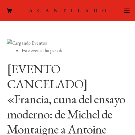
CATÁLOGO
AUTORES
Expand
Este evento ha pasado.
el
ACTUALIDAD
Expand
menú
[EVENTO
el
hijo
PODCAST
menú
CANCELADO]
hijo
LA EDITORIAL
Expand
«Francia, cuna del ensayo
el
FOREIGN RIGHTS
menú
moderno: de Michel de
hijo
CONTACTO
Montaigne a Antoine
MI CUENTA