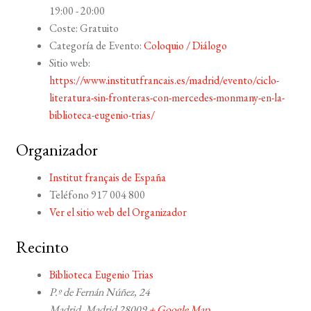
19:00 - 20:00
Coste:
Gratuito
Categoría de Evento:
Coloquio / Diálogo
Sitio web:
https://www.institutfrancais.es/madrid/evento/ciclo-
literatura-sin-fronteras-con-mercedes-monmany-en-la-
biblioteca-eugenio-trias/
Organizador
Institut français de España
Teléfono
917 004 800
Ver el sitio web del Organizador
Recinto
Biblioteca Eugenio Trias
P.º de Fernán Núñez, 24
Madrid
,
Madrid
28009
+ Google Map